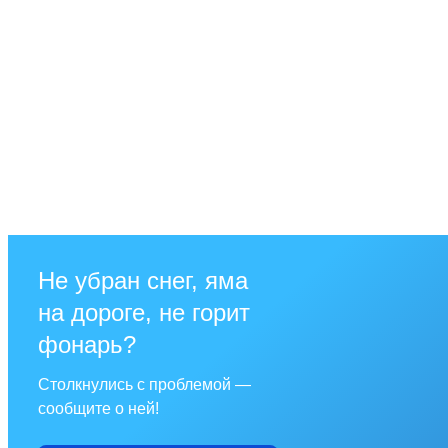
Не убран снег, яма
на дороге, не горит
фонарь?
Столкнулись с проблемой —
сообщите о ней!