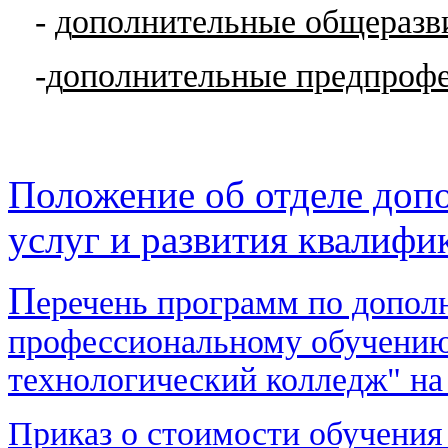
- д
ополнительные общераз
-д
ополнительные предпроф
П
оложение об отделе доп
услуг и развития квалифи
П
еречень программ по допол
профессиональному обучени
технологический колледж" на
Приказ о стоимости обучения