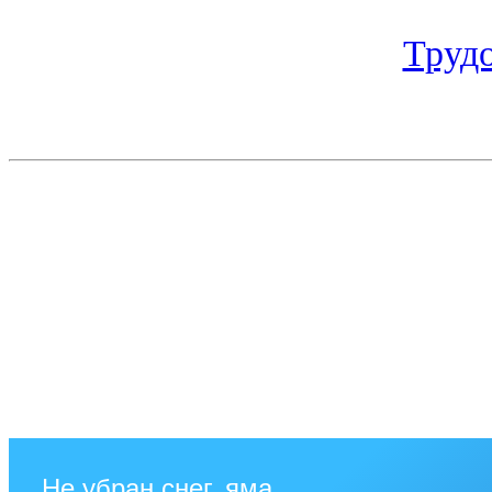
Труд
Не убран снег, яма