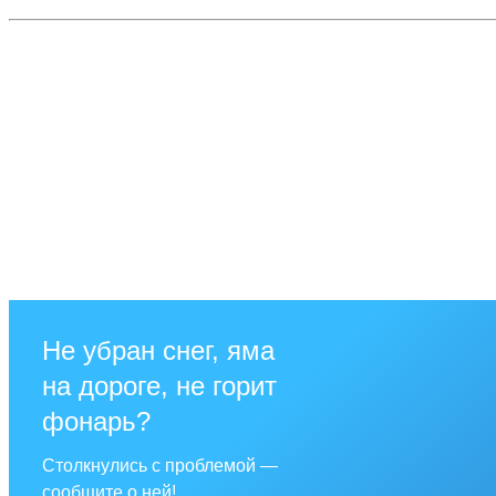
Не убран снег, яма
на дороге, не горит
фонарь?
Столкнулись с проблемой —
сообщите о ней!