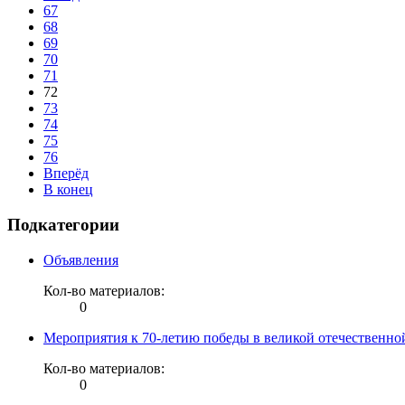
67
68
69
70
71
72
73
74
75
76
Вперёд
В конец
Подкатегории
Объявления
Кол-во материалов:
0
Мероприятия к 70-летию победы в великой отечественно
Кол-во материалов:
0