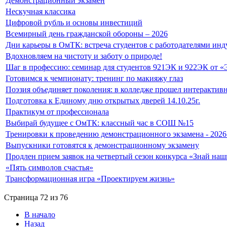
Демонстрационный экзамен
Нескучная классика
Цифровой рубль и основы инвестиций
Всемирный день гражданской обороны – 2026
Дни карьеры в ОмТК: встреча студентов с работодателями инд
Вдохновляем на чистоту и заботу о природе!
Шаг в профессию: семинар для студентов 921ЭК и 922ЭК от «
Готовимся к чемпионату: тренинг по макияжу глаз
Поэзия объединяет поколения: в колледже прошел интерактив
Подготовка к Единому дню открытых дверей 14.10.25г.
Практикум от профессионала
Выбирай будущее с ОмТК: классный час в СОШ №15
Тренировки к проведению демонстрационного экзамена - 2026
Выпускники готовятся к демонстрационному экзамену
Продлен прием заявок на четвертый сезон конкурса «Знай на
«Пять символов счастья»
Трансформационная игра «Проектируем жизнь»
Страница 72 из 76
В начало
Назад